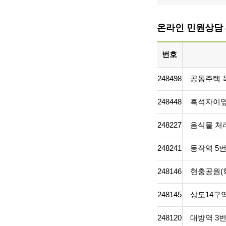
온라인 민원상담
번호
248498
공동주택 
248448
흑석자이옆,
248227
음식물 처
248241
동작역 5
248146
현충공원(
248145
상도14구
248120
대방역 3번