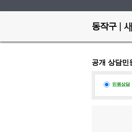
|
동작구
공개 상담민
민
민원상담
원
상
담
선
택