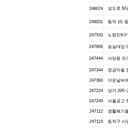
상도로 5
248074
248031
동작 10,
247933
노량진8구
247806
숭실대입구
247444
사당동 모
247344
정금마을 
247360
더운날씨에
247224
상가 20
247249
서울공고 
247112
생활폐기물
247119
동작구 사